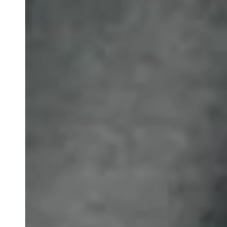
Espriella. El escándalo vuelve a rodear al nombre de David
judicial, sino por una denuncia directa contra su exdefensor,