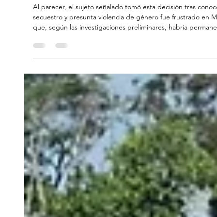
Madelaine Báez
10 feb
2 min de lectura
Judiciales
Autoridades rescataron a mujer se
obligarla a abortar
Al parecer, el sujeto señalado tomó esta decisión tras cono
secuestro y presunta violencia de género fue frustrado en Medellín después de que las autoridades lograran rescatar a una m
que, según las investigaciones preliminares, habría perman
información oficial, el hombre la habría mantenido contra su