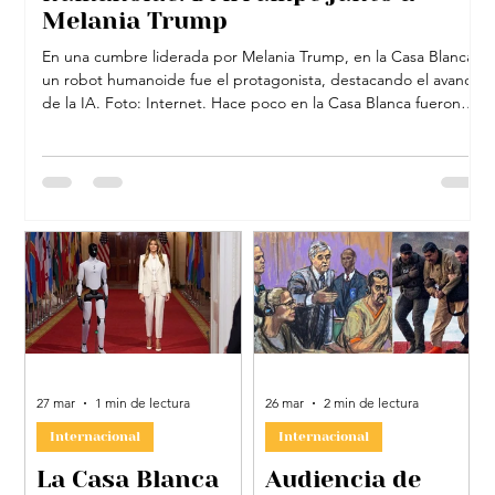
Melania Trump
En una cumbre liderada por Melania Trump, en la Casa Blanca,
D
un robot humanoide fue el protagonista, destacando el avance
d
de la IA. Foto: Internet. Hace poco en la Casa Blanca fueron
con
testigos de un momento impactando, protagonizado por un
a
robot humanoide. Ocurrió en el Salón Este donde Melania
d
Trump , primera dama de Estados Unidos, encabezó la
m
presentación de un robot humanoide como símbolo del futuro
p
educativo impulsado por la Inteligencia Artificial. Durante una
q
cumbre in
27 mar
1 min de lectura
26 mar
2 min de lectura
Internacional
Internacional
La Casa Blanca
Audiencia de