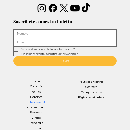
Suscríbete a nuestro boletín
Sí, suscríbeme a tu boletín informativo.
*
He leído y acepto la política de privacidad
*
Enviar
Inicio
Paute con nosotros
Colombia
Contacto
Política
Manejo de datos
Deportes
Página de miembros
Internacional
Entretenimiento
Economía
Virales
Tecnología
Judicial