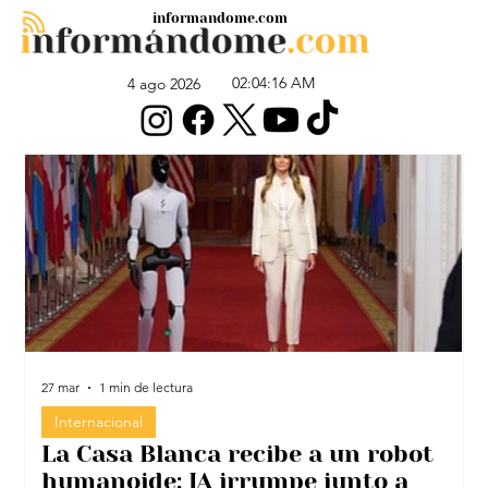
informandome.com
02:04:16 AM
4 ago 2026
27 mar
1 min de lectura
2
Internacional
La Casa Blanca recibe a un robot
humanoide: IA irrumpe junto a