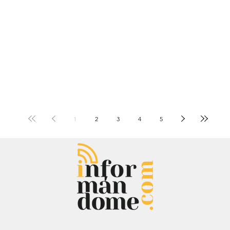
departamentales y ahora
será admini
1
2
3
4
5