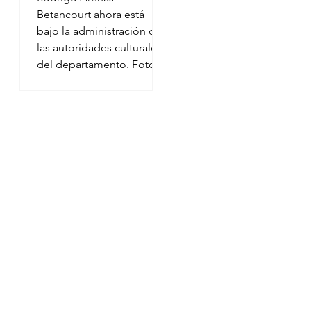
Betancourt ahora está
bajo la administración de
las autoridades culturales
del departamento. Foto:
Internet. Una escultura del
icónico músico John
Lennon volvió al
departamento del
Quindío tras más de dos
décadas fuera del radar
público, en medio de un
proceso que mezcla arte,
historia y controversia. La
obra, atribuida al
reconocido escultor
Rodrigo Arenas
Betancourt , fue entregada
a las autoridades