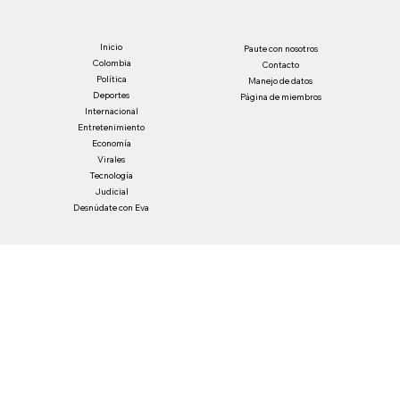
Sí, suscríbeme a tu boletín informativo.
*
He leído y acepto la política de privacidad
*
Enviar
Inicio
Paute con nosotros
Colombia
Contacto
Política
Manejo de datos
Deportes
Página de miembros
Internacional
Entretenimiento
Economía
Virales
Tecnología
Judicial
Desnúdate con Eva