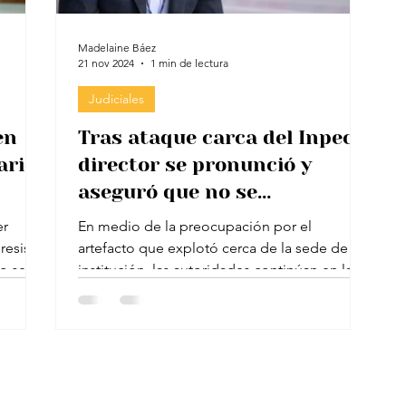
Madelaine Báez
21 nov 2024
1 min de lectura
Judiciales
en
Tras ataque carca del Inpec,
arios
director se pronunció y
aseguró que no se
“arrodillarán” ante los
er
En medio de la preocupación por el
delincuentes
esista.
artefacto que explotó cerca de la sede de la
Foto: Internet. La fuga de Aida Merlano se...
institución, las autoridades continúan en las...