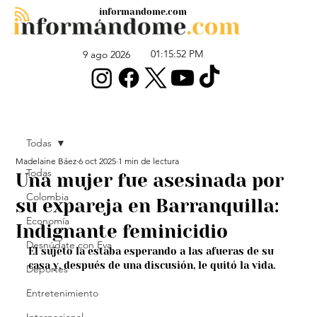
informandome.com
01:15:52 PM
9 ago 2026
Todas
Madelaine Báez
6 oct 2025
1 min de lectura
Todas
Una mujer fue asesinada por
Colombia
su expareja en Barranquilla:
Economía
Indignante feminicidio
Desnúdate con Eva
El sujeto la estaba esperando a las afueras de su 
casa y, después de una discusión, le quitó la vida.
Deportes
Entretenimiento