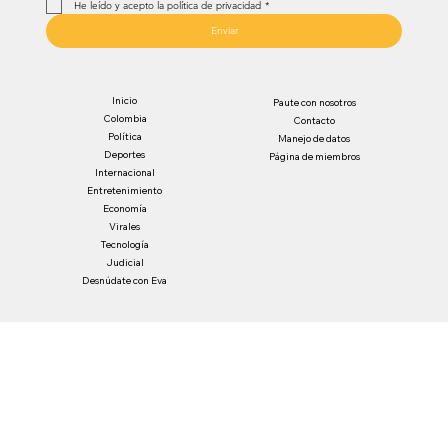
He leído y acepto la política de privacidad
*
Enviar
Inicio
Paute con nosotros
Colombia
Contacto
Política
Manejo de datos
Deportes
Página de miembros
Internacional
Entretenimiento
Economía
Virales
Tecnología
Judicial
Desnúdate con Eva