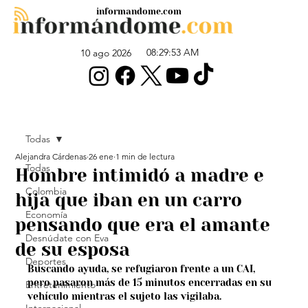
informandome.com
08:29:53 AM
10 ago 2026
Todas
Alejandra Cárdenas
26 ene
1 min de lectura
Todas
Hombre intimidó a madre e
Colombia
hija que iban en un carro
Economía
pensando que era el amante
Desnúdate con Eva
de su esposa
Deportes
Buscando ayuda, se refugiaron frente a un CAI, 
pero pasaron más de 15 minutos encerradas en su 
Entretenimiento
vehículo mientras el sujeto las vigilaba.