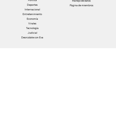
Inicio
Paute con nosotros
Colombia
Contacto
Política
Manejo de datos
Deportes
Página de miembros
Internacional
Entretenimiento
Economía
Virales
Tecnología
Judicial
Desnúdate con Eva