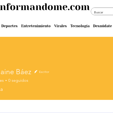
informandome.com
Deportes
Entretenimiento
Virales
Tecnología
Desnúdate 
aine Báez
Escritor
es
0
seguidos
e Báez
ta