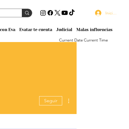
Iniciar sesión
con Eva
Evatar te cuenta
Judicial
Malas influencias
Current Date
Current Time
Más acciones
Seguir