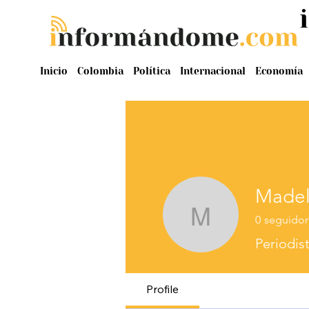
Inicio
Colombia
Política
Internacional
Economía
Madel
0
seguidor
Madelain
Periodis
Profile