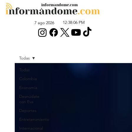
informandome.com
12:38:06 PM
7 ago 2026
Todas
Todas
Colombia
Economía
Desnúdate
con Eva
Deportes
Entretenimiento
Internacional