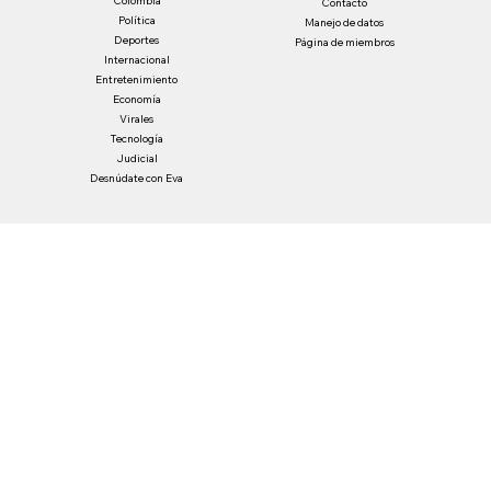
Enviar
Inicio
Paute con nosotros
Colombia
Contacto
Política
Manejo de datos
Deportes
Página de miembros
Internacional
Entretenimiento
Economía
Virales
Tecnología
Judicial
Desnúdate con Eva