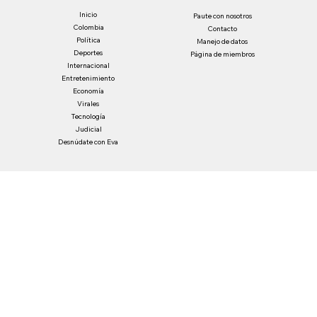
Inicio
Paute con nosotros
Colombia
Contacto
Política
Manejo de datos
Deportes
Página de miembros
Internacional
Entretenimiento
Economía
Virales
Tecnología
Judicial
Desnúdate con Eva