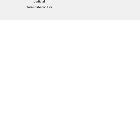
Economía
Virales
Tecnología
Judicial
Desnúdate con Eva