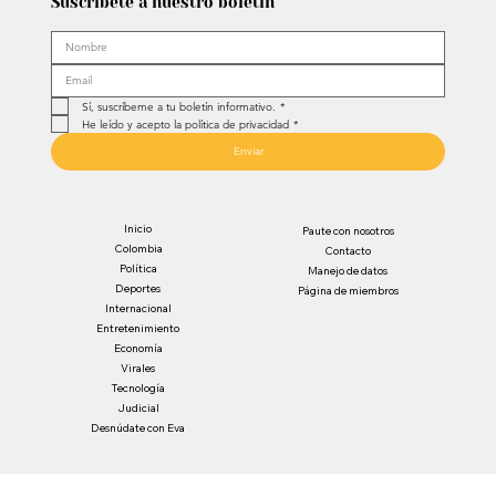
Suscríbete a nuestro boletín
Sí, suscríbeme a tu boletín informativo.
*
He leído y acepto la política de privacidad
*
Enviar
Inicio
Paute con nosotros
Colombia
Contacto
Política
Manejo de datos
Deportes
Página de miembros
Internacional
Entretenimiento