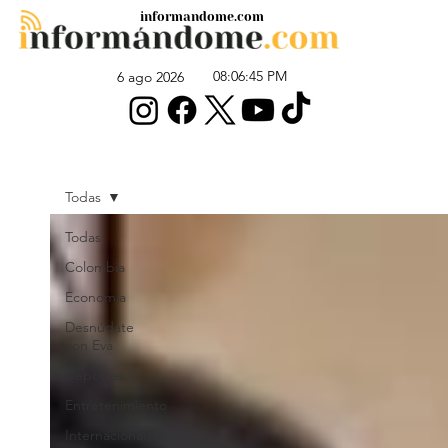
informandome.com
08:06:45 PM
6 ago 2026
Todas
Todas
Colombia
Economía
Desnúdate
con Eva
Deportes
Entretenimiento
Internacional