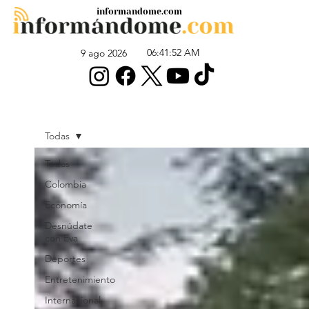
informandome.com
06:41:52 AM
9 ago 2026
Todas
Todas
Colombia
Economía
Desnúdate
con Eva
Deportes
Entretenimiento
Internacional