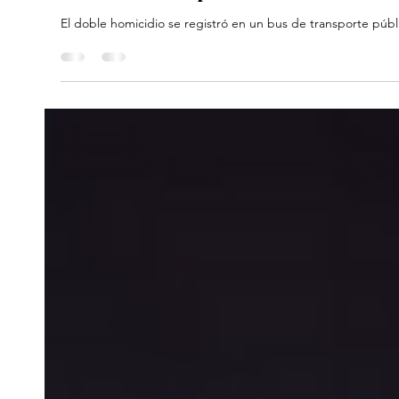
Madelaine Báez
9 jul 2025
1 min de lectura
Judiciales
Crimen de dos mujeres en Medellí
detener al responsable
El doble homicidio se registró en un bus de transporte públi