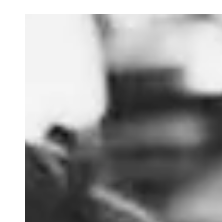
En el video quedó captada la pelea en plena vía… Todo pare
viralizado una situación que generó indignación: Dos mujere
las mujeres quedó captada en plena vía pública. Al parecer
mujer, a quien señalan como su "amante". Todo parece ind