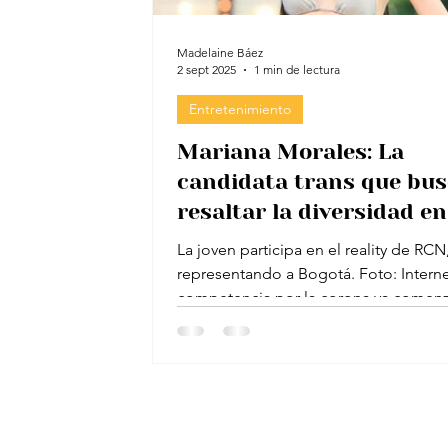
Madelaine Báez
2 sept 2025
1 min de lectura
Entretenimiento
Mariana Morales: La
candidata trans que bu
resaltar la diversidad en
‘Miss Universe Colombia
La joven participa en el reality de RCN
representando a Bogotá. Foto: Interne
competencia por la corona ya comen
justo con el...