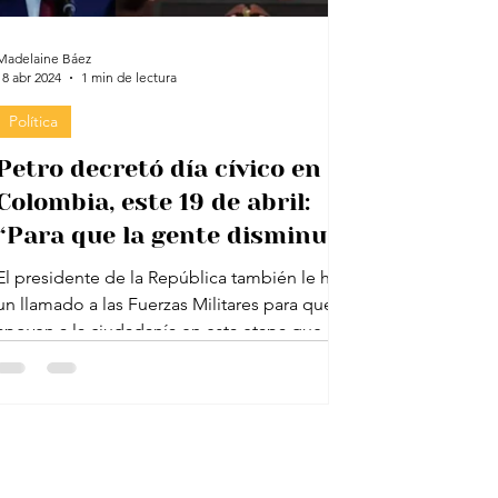
Madelaine Báez
18 abr 2024
1 min de lectura
Política
Petro decretó día cívico en
Colombia, este 19 de abril:
“Para que la gente disminuya
el consumo de agua potable”
El presidente de la República también le hizo
un llamado a las Fuerzas Militares para que
apoyen a la ciudadanía en esta etapa que...