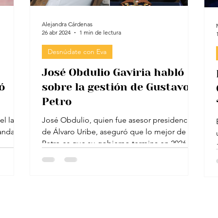
Alejandra Cárdenas
26 abr 2024
1 min de lectura
Desnúdate con Eva
José Obdulio Gaviria habló
ó
sobre la gestión de Gustavo
Petro
del lado
José Obdulio, quien fue asesor presidencial
bandas
de Álvaro Uribe, aseguró que lo mejor de
Petro es que su gobierno termina en 2026.
Eva Rey...