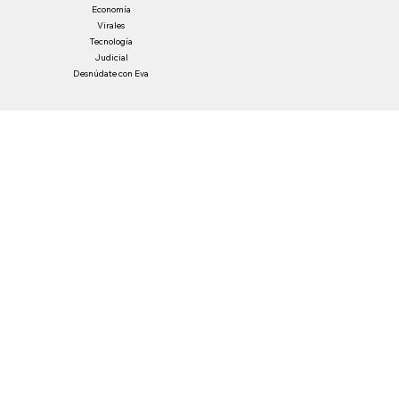
Deportes
Página de miembros
Internacional
Entretenimiento
Economía
Virales
Tecnología
Judicial
Desnúdate con Eva