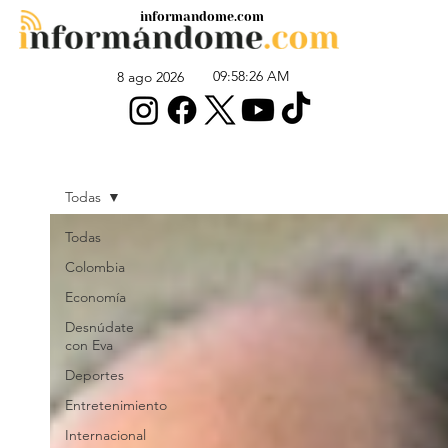
informandome.com
09:58:26 AM
8 ago 2026
Todas
Todas
Colombia
Economía
Desnúdate
con Eva
Deportes
Entretenimiento
Internacional