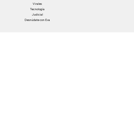
Internacional
Entretenimiento
Economía
Virales
Tecnología
Judicial
Desnúdate con Eva