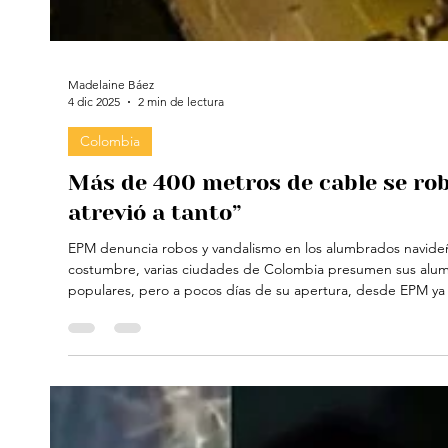
Madelaine Báez
4 dic 2025
2 min de lectura
Colombia
Más de 400 metros de cable se rob
atrevió a tanto”
EPM denuncia robos y vandalismo en los alumbrados navideño
costumbre, varias ciudades de Colombia presumen sus alumbrados de la temporada . Los de Medellín se han convertido en uno de los más
populares, pero a pocos días de su apertura, desde EPM ya se denunció el robo de cables y otros daños en estas instalaciones. La empresa
aseguró que estos hechos no solo generan pérdidas económ