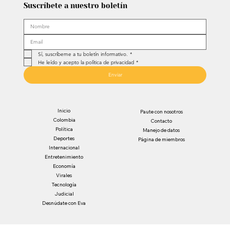
Suscríbete a nuestro boletín
Sí, suscríbeme a tu boletín informativo.
*
He leído y acepto la política de privacidad
*
Enviar
Inicio
Paute con nosotros
Colombia
Contacto
Política
Manejo de datos
Deportes
Página de miembros
Internacional