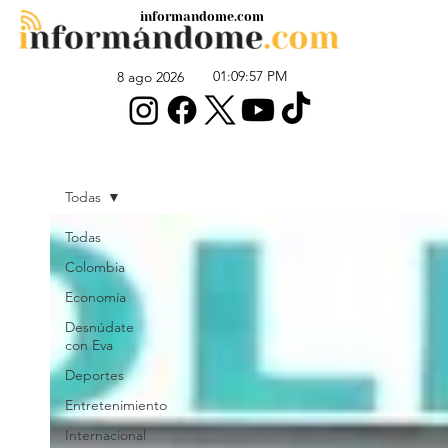
informandome.com
01:09:57 PM
8 ago 2026
Todas
Todas
Colombia
Economía
Desnúdate
con Eva
Deportes
Entretenimiento
Internacional