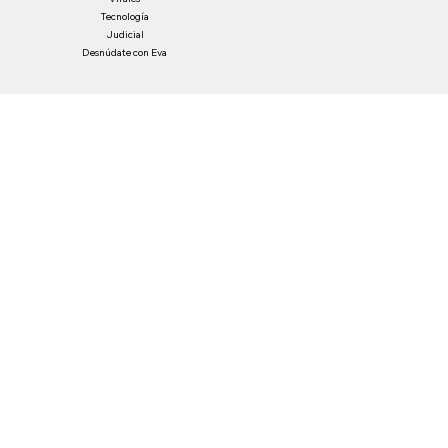
Entretenimiento
Economía
Virales
Tecnología
Judicial
Desnúdate con Eva