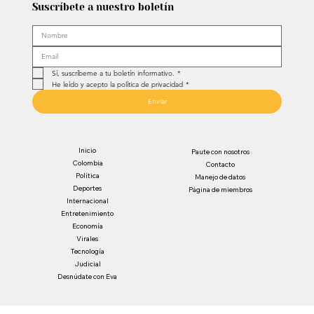
Suscríbete a nuestro boletín
Sí, suscríbeme a tu boletín informativo.
*
He leído y acepto la política de privacidad
*
Enviar
Inicio
Paute con nosotros
Colombia
Contacto
Política
Manejo de datos
Deportes
Página de miembros
Internacional