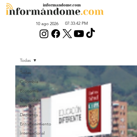
informandome.com
07:33:42 PM
10 ago 2026
Todas
Todas
Colombia
Economía
Desnúdate
con Eva
Deportes
Entretenimiento
Internacional