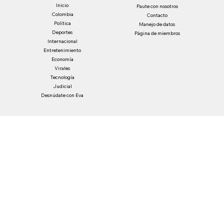
Sí, suscríbeme a tu boletín informativo.
*
He leído y acepto la política de privacidad
*
Enviar
Inicio
Paute con nosotros
Colombia
Contacto
Política
Manejo de datos
Deportes
Página de miembros
Internacional
Entretenimiento
Economía
Virales
Tecnología
Judicial
Desnúdate con Eva