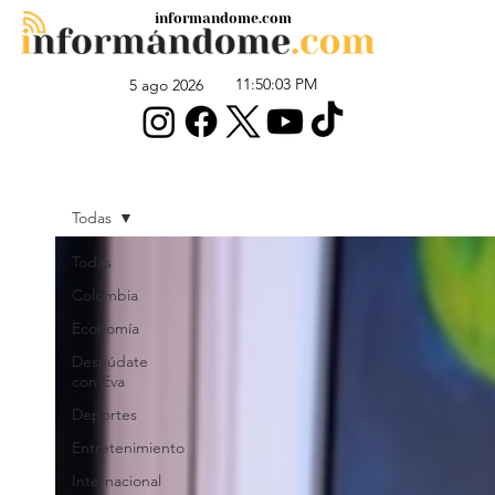
informandome.com
11:50:03 PM
5 ago 2026
Todas
Todas
Colombia
Economía
Desnúdate
con Eva
Deportes
Entretenimiento
Internacional