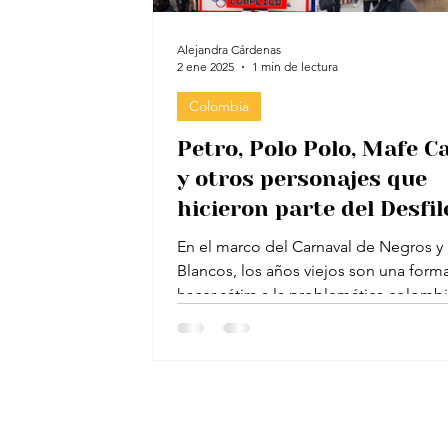
Alejandra Cárdenas
2 ene 2025
1 min de lectura
Colombia
Petro, Polo Polo, Mafe C
y otros personajes que
hicieron parte del Desfil
años viejos en Pasto
En el marco del Carnaval de Negros y
Blancos, los años viejos son una form
hacer sátira a la problemática colomb
varios...