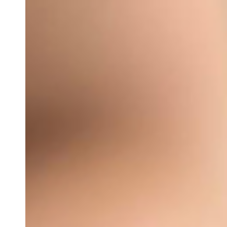
Informandome Colombia
6 oct 2023
1 min de lectura
Desnúdate con Eva
“Nos estamos guardando”: Sebasti
Eva Rey no desaprovechó oportunidad para desnudar a Sebastiá