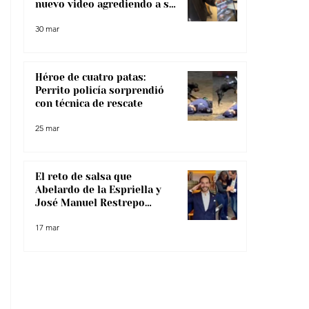
nuevo video agrediendo a su
pareja
30 mar
Héroe de cuatro patas:
Perrito policía sorprendió
con técnica de rescate
25 mar
El reto de salsa que
Abelardo de la Espriella y
José Manuel Restrepo
enfrentaron, ¿lo superaron?
17 mar