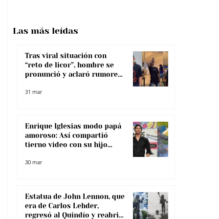
Las más
leídas
Tras viral situación con
“reto de licor”, hombre se
pronunció y aclaró rumores
sobre su salud
31 mar
Enrique Iglesias modo papá
amoroso: Así compartió
tierno video con su hijo
menor
30 mar
Estatua de John Lennon, que
era de Carlos Lehder,
regresó al Quindío y reabrió