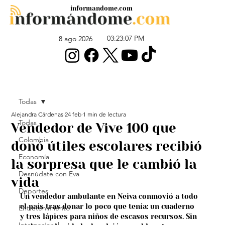
informandome.com
03:23:07 PM
8 ago 2026
Todas
Alejandra Cárdenas
24 feb
1 min de lectura
Todas
Vendedor de Vive 100 que
Colombia
donó útiles escolares recibió
Economía
la sorpresa que le cambió la
Desnúdate con Eva
vida
Deportes
Un vendedor ambulante en Neiva conmovió a todo 
el país tras donar lo poco que tenía: un cuaderno 
Entretenimiento
y tres lápices para niños de escasos recursos. Sin 