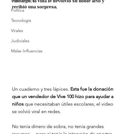
Internacional
embargo, la vida le devolvió su noble acto y 
recibió una sorpresa.
Política
Tecnología
Virales
Judiciales
Malas Influencias
Un cuaderno y tres lápices. 
Esta fue la donación 
que un vendedor de Vive 100 hizo para ayudar a 
niños 
que necesitaban útiles escolares, el video 
se volvió viral en redes.
No tenía dinero de sobra, no tenía grandes 
recursos… pero sí tenía la intención de aportar.  