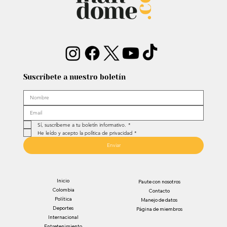
Suscríbete a nuestro boletín
Sí, suscríbeme a tu boletín informativo.
*
He leído y acepto la política de privacidad
*
Enviar
Inicio
Paute con nosotros
Colombia
Contacto
Política
Manejo de datos
Deportes
Página de miembros
Internacional
Entretenimiento