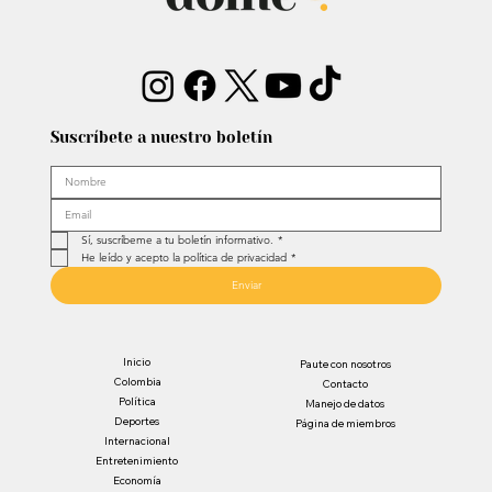
Suscríbete a nuestro boletín
Sí, suscríbeme a tu boletín informativo.
*
He leído y acepto la política de privacidad
*
Enviar
Inicio
Paute con nosotros
Colombia
Contacto
Política
Manejo de datos
Deportes
Página de miembros
Internacional
Entretenimiento
Economía