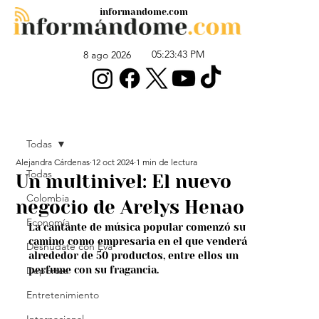
informandome.com
05:23:43 PM
8 ago 2026
Todas
Alejandra Cárdenas
12 oct 2024
1 min de lectura
Todas
Un multinivel: El nuevo
Colombia
negocio de Arelys Henao
Economía
La cantante de música popular comenzó su 
camino como empresaria en el que venderá 
Desnúdate con Eva
alrededor de 50 productos, entre ellos un 
Deportes
perfume con su fragancia. 
Entretenimiento