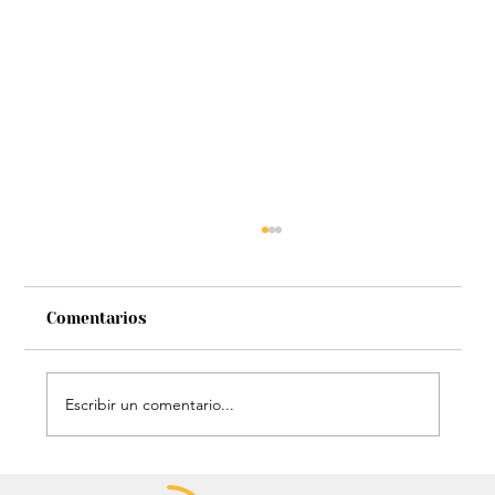
Comentarios
Escribir un comentario...
Chayanne se animó a trend viral y