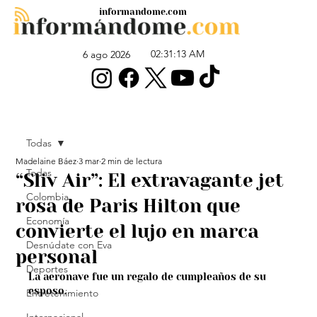
informandome.com
02:31:13 AM
6 ago 2026
Todas
Madelaine Báez
3 mar
2 min de lectura
Todas
“Sliv Air”: El extravagante jet
Colombia
rosa de Paris Hilton que
Economía
convierte el lujo en marca
Desnúdate con Eva
personal
Deportes
La aeronave fue un regalo de cumpleaños de su 
esposo.
Entretenimiento