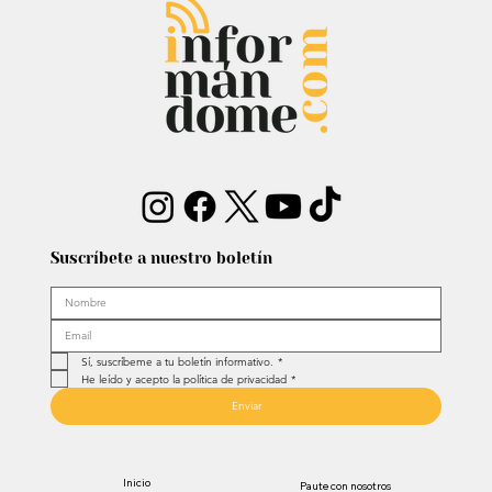
dejó mensaje: “Antes de ser tu
papá…”
Suscríbete a nuestro boletín
Sí, suscríbeme a tu boletín informativo.
*
He leído y acepto la política de privacidad
*
Enviar
Inicio
Paute con nosotros