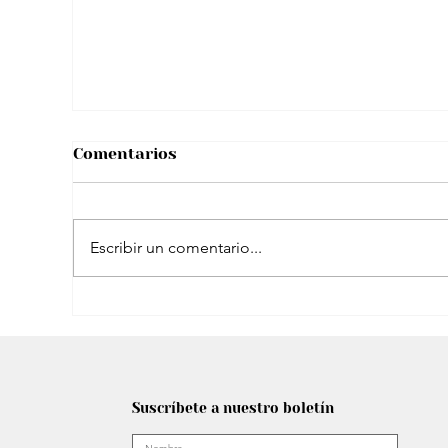
Comentarios
Escribir un comentario...
Shakira planea un ambicioso cierre de
gira en España: Estadio propio y más
Suscríbete a nuestro boletín