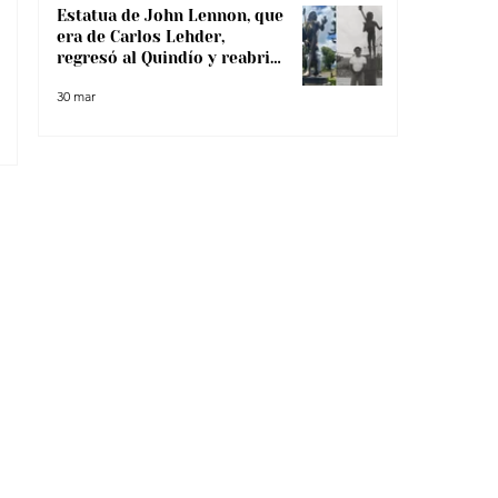
Estatua de John Lennon, que
era de Carlos Lehder,
regresó al Quindío y reabrió
debate sobre memoria y
30 mar
narcotráfico