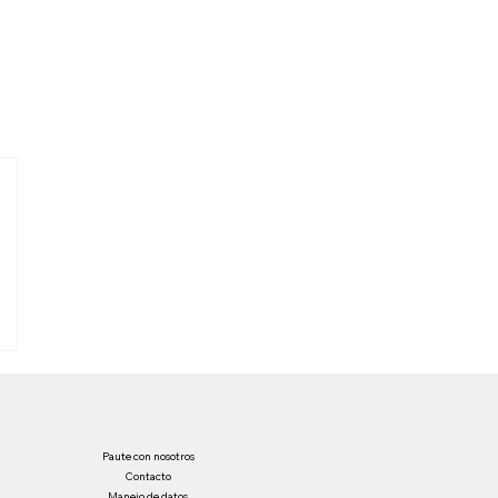
Paute con nosotros
Contacto
Manejo de datos