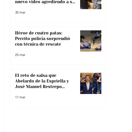
nuevo video agrediendo a su
pareja
30 mar
Héroe de cuatro patas:
Perrito policía sorprendió
con técnica de rescate
25 mar
El reto de salsa que
Abelardo de la Espriella y
José Manuel Restrepo
enfrentaron, ¿lo superaron?
17 mar