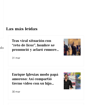
Las más
leídas
Tras viral situación con
“reto de licor”, hombre se
odo
pronunció y aclaró rumores
sobre su salud
31 mar
Enrique Iglesias modo papá
amoroso: Así compartió
tierno video con su hijo
menor
30 mar