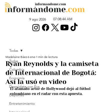
informandome.com
07:08:44 AM
9 ago 2026
Todas
Madelaine Báez
6 ene
1 min de lectura
Todas
Ryan Reynolds y la camiseta
Colombia
de Internacional de Bogotá:
Economía
Así la usó en video
Desnúdate con Eva
El afamado actor de Hollywood dejó al fútbol 
colombiano en el radar con esta apuesta.
Deportes
Entretenimiento