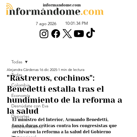
informandome.com
10:01:34 PM
7 ago 2026
Todas
Alejandra Cárdenas
16 dic 2025
1 min de lectura
Todas
"Rastreros, cochinos":
Colombia
Benedetti estalla tras el
Economía
hundimiento de la reforma a
Desnúdate con Eva
la salud
Deportes
El ministro del Interior, Armando Benedetti, 
lanzó duras críticas contra los congresistas que 
Entretenimiento
archivaron la reforma a la salud del Gobierno 