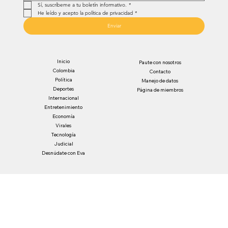
Sí, suscríbeme a tu boletín informativo.
*
He leído y acepto la política de privacidad
*
Enviar
Inicio
Paute con nosotros
Colombia
Contacto
Política
Manejo de datos
Deportes
Página de miembros
Internacional
Entretenimiento
Economía
Virales
Tecnología
Judicial
Desnúdate con Eva