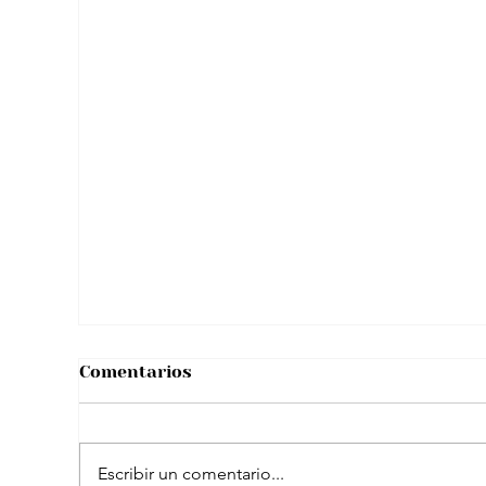
Las ganancias del concierto de Bad
Bunny: Medellín se alista para
impacto económico positivo
Comentarios
Escribir un comentario...