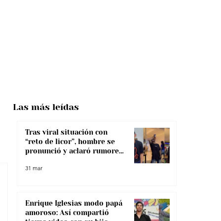
Las más
leídas
Tras viral situación con
“reto de licor”, hombre se
pronunció y aclaró rumores
sobre su salud
31 mar
Enrique Iglesias modo papá
amoroso: Así compartió