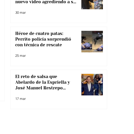
nuevo video agrediendo a su
pareja
30 mar
Héroe de cuatro patas:
Perrito policía sorprendió
con técnica de rescate
25 mar
El reto de salsa que
Abelardo de la Espriella y
José Manuel Restrepo
enfrentaron, ¿lo superaron?
17 mar