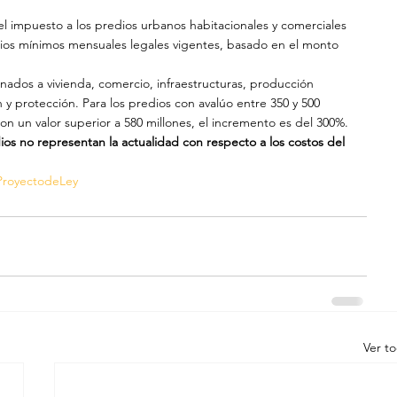
el impuesto a los predios urbanos habitacionales y comerciales 
alarios mínimos mensuales legales vigentes, basado en el monto 
inados a vivienda, comercio, infraestructuras, producción 
n y protección. Para los predios con avalúo entre 350 y 500 
con un valor superior a 580 millones, el incremento es del 300%.
dios no representan la actualidad con respecto a los costos del 
ProyectodeLey
Ver t