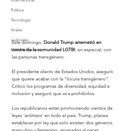
Internacional
Política
Tecnología
Virales
Judiciales
Este domingo, 
Donald Trump arremetió en 
contra de la comunidad LGTBI
, en especial, con 
Malas Influencias
las personas transgénero. 
El presidente electo de Estados Unidos, aseguró 
que quiere acabar con la "locura transgénero". 
Criticó los programas de diversidad, equidad e 
inclusión y aseguró que va a prohibirlos.
Los republicanos están promoviendo cientos de 
leyes 'antitrans' en todo el país. Trump, planea 
establecer por ley que solo existen dos géneros, 
masculino y femenino, asignados al nacer. 