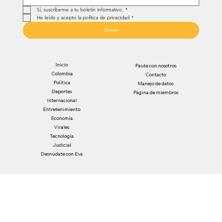
Sí, suscríbeme a tu boletín informativo.
*
He leído y acepto la política de privacidad
*
Enviar
Inicio
Paute con nosotros
Colombia
Contacto
Política
Manejo de datos
Deportes
Página de miembros
Internacional
Entretenimiento
Economía
Virales
Tecnología
Judicial
Desnúdate con Eva