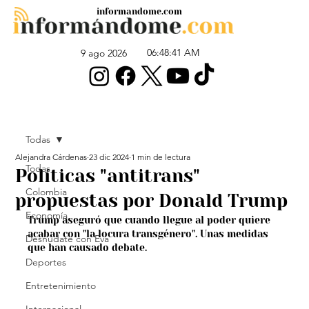
informandome.com
06:48:41 AM
9 ago 2026
Todas
Alejandra Cárdenas
23 dic 2024
1 min de lectura
Todas
Políticas "antitrans"
Colombia
propuestas por Donald Trump
Economía
Trump aseguró que cuando llegue al poder quiere 
acabar con "la locura transgénero". Unas medidas 
Desnúdate con Eva
que han causado debate.
Deportes
Entretenimiento