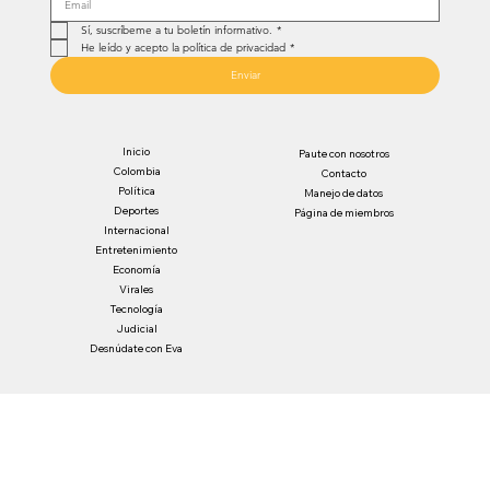
Sí, suscríbeme a tu boletín informativo.
*
He leído y acepto la política de privacidad
*
Enviar
Inicio
Paute con nosotros
Colombia
Contacto
Política
Manejo de datos
Deportes
Página de miembros
Internacional
Entretenimiento
Economía
Virales
Tecnología
Judicial
Desnúdate con Eva