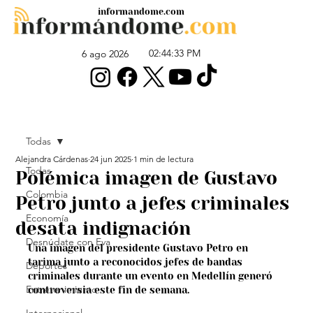
informandome.com
02:44:33 PM
6 ago 2026
Todas
Alejandra Cárdenas
24 jun 2025
1 min de lectura
Todas
Polémica imagen de Gustavo
Colombia
Petro junto a jefes criminales
Economía
desata indignación
Desnúdate con Eva
Una imagen del presidente Gustavo Petro en 
tarima junto a reconocidos jefes de bandas 
Deportes
criminales durante un evento en Medellín generó 
Entretenimiento
controversia este fin de semana. 