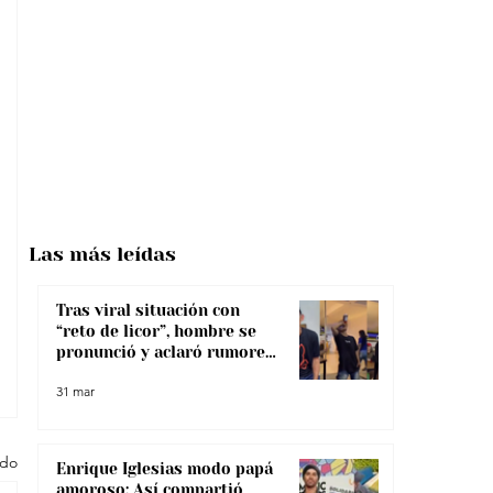
Las más
leídas
Tras viral situación con
“reto de licor”, hombre se
pronunció y aclaró rumores
sobre su salud
31 mar
odo
Enrique Iglesias modo papá
amoroso: Así compartió