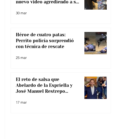
nuevo video agrediendo a su
pareja
30 mar
Héroe de cuatro patas:
Perrito policía sorprendió
con técnica de rescate
25 mar
El reto de salsa que
Abelardo de la Espriella y
José Manuel Restrepo
enfrentaron, ¿lo superaron?
17 mar