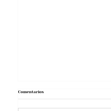
Tarjetón presidencial 2026:
Registraduría definió el orden de los
candidatos
Comentarios