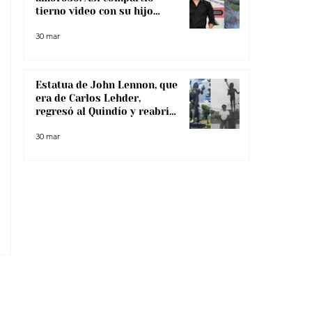
tierno video con su hijo
menor
30 mar
Estatua de John Lennon, que
era de Carlos Lehder,
regresó al Quindío y reabrió
debate sobre memoria y
30 mar
narcotráfico