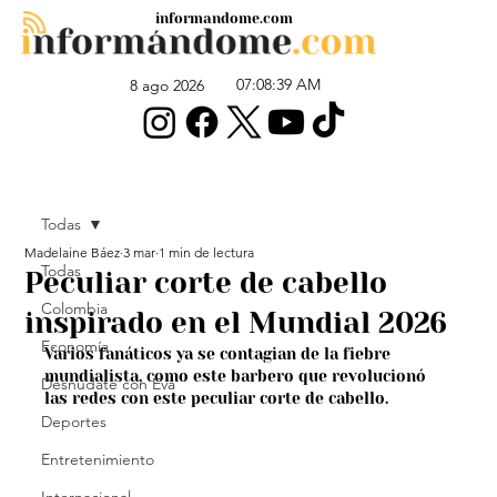
informandome.com
07:08:39 AM
8 ago 2026
Todas
Madelaine Báez
3 mar
1 min de lectura
Todas
Peculiar corte de cabello
Colombia
inspirado en el Mundial 2026
Economía
Varios fanáticos ya se contagian de la fiebre 
mundialista, como este barbero que revolucionó 
Desnúdate con Eva
las redes con este peculiar corte de cabello.
Deportes
Entretenimiento