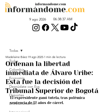
informandome.com
06:38:37 AM
9 ago 2026
Todas
Madelaine Báez
19 ago 2025
1 min de lectura
Todas
Ordenan la libertad
Colombia
inmediata de Álvaro Uribe:
Economía
Esta fue la decisión del
Desnúdate con Eva
Tribunal Superior de Bogotá
Deportes
El expresidente ganó tutela, tras polémica 
sentencia de 12 años de cárcel.
Entretenimiento