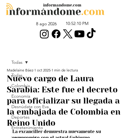
informandome.com
10:52:10 PM
8 ago 2026
Todas
Madelaine Báez
1 oct 2025
1 min de lectura
Todas
Nuevo cargo de Laura
Colombia
Sarabia: Este fue el decreto
Economía
para oficializar su llegada a
Desnúdate con Eva
la embajada de Colombia en
Deportes
Reino Unido
Entretenimiento
La excanciller demuestra nuevamente su 
compromiso con el actual Gobierno.