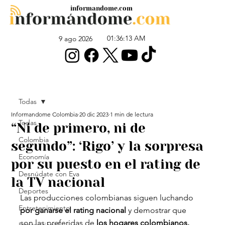
informandome.com
01:36:13 AM
9 ago 2026
Todas
Informandome Colombia
20 dic 2023
1 min de lectura
Todas
“Ni de primero, ni de
Colombia
segundo”: ‘Rigo’ y la sorpresa
Economía
por su puesto en el rating de
Desnúdate con Eva
la TV nacional
Deportes
Las producciones colombianas siguen luchando
Entretenimiento
por ganarse el rating nacional
 y demostrar que 
son las preferidas de
 los hogares colombianos.