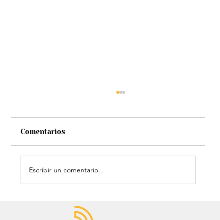
Comentarios
Escribir un comentario...
Chayanne se animó a trend viral y
dejó mensaje: “Antes de ser tu