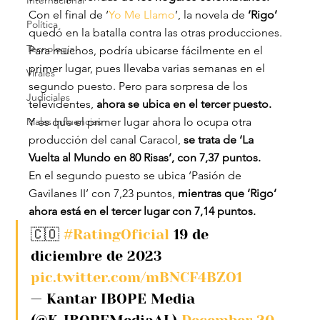
Internacional
Con el final de ‘
Yo Me Llamo
’, la novela de
 ‘Rigo’
Política
quedó en la batalla contra las otras producciones.
Tecnología
Para muchos, podría ubicarse fácilmente en el 
primer lugar, pues llevaba varias semanas en el 
Virales
segundo puesto. Pero para sorpresa de los 
Judiciales
televidentes,
 ahora se ubica en el tercer puesto.
Malas Influencias
Y es que el primer lugar ahora lo ocupa otra 
producción del canal Caracol,
 se trata de ‘La 
Vuelta al Mundo en 80 Risas’, con 7,37 puntos.
En el segundo puesto se ubica ‘Pasión de 
Gavilanes II’ con 7,23 puntos, 
mientras que ‘Rigo’ 
ahora está en el tercer lugar con 7,14 puntos.
🇨🇴 
#RatingOficial
 19 de 
diciembre de 2023 
pic.twitter.com/mBNCF4BZO1
— Kantar IBOPE Media 