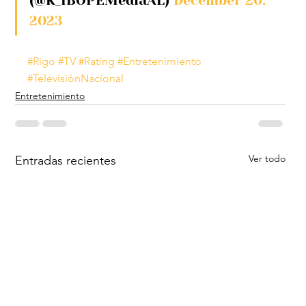
(@K_IBOPEMediaAL) 
December 20, 
2023
#Rigo
#TV
#Rating
#Entretenimiento
#TelevisiónNacional
Entretenimiento
Ver todo
Entradas recientes