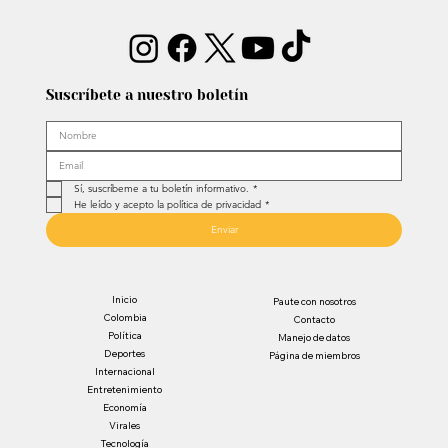
Suscríbete a nuestro boletín
Sí, suscríbeme a tu boletín informativo.
*
He leído y acepto la política de privacidad
*
Enviar
Inicio
Paute con nosotros
Colombia
Contacto
Política
Manejo de datos
Deportes
Página de miembros
Internacional
Entretenimiento
Economía
Virales
Tecnología