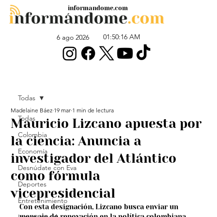
informandome.com
01:50:16 AM
6 ago 2026
Todas
Madelaine Báez
19 mar
1 min de lectura
Todas
Mauricio Lizcano apuesta por
Colombia
la ciencia: Anuncia a
Economía
investigador del Atlántico
Desnúdate con Eva
como fórmula
Deportes
vicepresidencial
Entretenimiento
Con esta designación, Lizcano busca enviar un 
mensaje de renovación en la política colombiana.