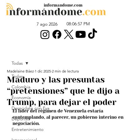
informandome.com
08:06:57 PM
7 ago 2026
Todas
Madelaine Báez
1 dic 2025
2 min de lectura
Todas
Maduro y las presuntas
Colombia
“pretensiones” que le dijo a
Economía
Trump, para dejar el poder
Desnúdate con Eva
El líder del régimen de Venezuela estaría 
contemplando, al parecer, un gobierno interino en 
Deportes
negociación.
Entretenimiento