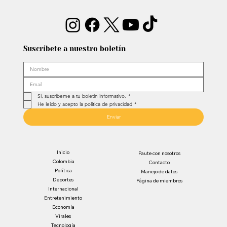
Suscríbete a nuestro boletín
Sí, suscríbeme a tu boletín informativo.
*
He leído y acepto la política de privacidad
*
Enviar
Inicio
Paute con nosotros
Colombia
Contacto
Política
Manejo de datos
Deportes
Página de miembros
Internacional
Entretenimiento
Economía
Virales
Tecnología