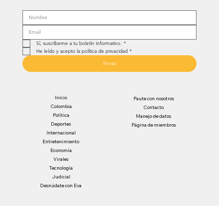
Sí, suscríbeme a tu boletín informativo.
*
He leído y acepto la política de privacidad
*
Enviar
Inicio
Paute con nosotros
Colombia
Contacto
Política
Manejo de datos
Deportes
Página de miembros
Internacional
Entretenimiento
Economía
Virales
Tecnología
Judicial
Desnúdate con Eva