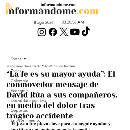
informandome.com
03:20:56 AM
8 ago 2026
Todas
Madelaine Báez
16 dic 2025
2 min de lectura
Todas
“La fe es su mayor ayuda”: El
Colombia
conmovedor mensaje de
Economía
David Rúa a sus compañeros,
Desnúdate con Eva
en medio del dolor tras
Deportes
trágico accidente
Entretenimiento
El joven fue pieza clave para conseguir ayudar y 
auxiliar a sus amigos en esta tragedia.