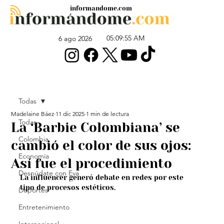
informandome.com
05:09:55 AM
6 ago 2026
Todas
Madelaine Báez
11 dic 2025
1 min de lectura
Todas
La ‘Barbie Colombiana’ se
Colombia
cambió el color de sus ojos:
Economía
Así fue el procedimiento
Desnúdate con Eva
La influencer generó debate en redes por este 
tipo de procesos estéticos.
Deportes
Entretenimiento