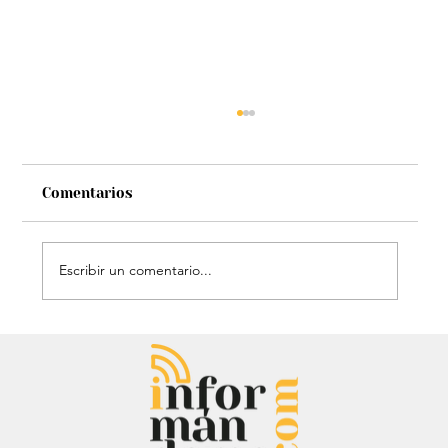
Comentarios
Escribir un comentario...
Chayanne se animó a trend viral y
dejó mensaje: “Antes de ser tu
papá…”