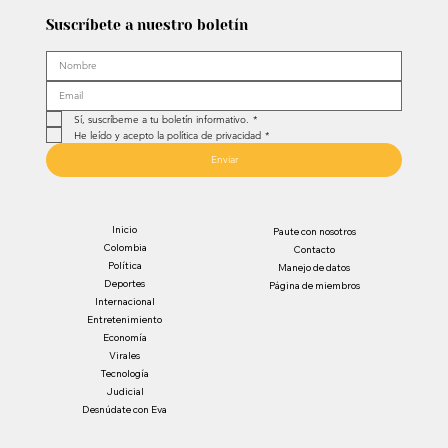
Suscríbete a nuestro boletín
Sí, suscríbeme a tu boletín informativo.
*
He leído y acepto la política de privacidad
*
Enviar
Inicio
Paute con nosotros
Colombia
Contacto
Política
Manejo de datos
Deportes
Página de miembros
Internacional
Entretenimiento
Economía
Virales
Tecnología
Judicial
Desnúdate con Eva