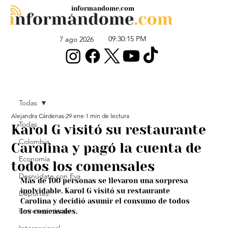
informandome.com
09:30:15 PM
7 ago 2026
Todas
Alejandra Cárdenas
29 ene
1 min de lectura
Todas
Karol G visitó su restaurante
Colombia
Carolina y pagó la cuenta de
Economía
todos los comensales
Desnúdate con Eva
Más de 100 personas se llevaron una sorpresa 
inolvidable. Karol G visitó su restaurante 
Deportes
Carolina y decidió asumir el consumo de todos 
Entretenimiento
los comensales.