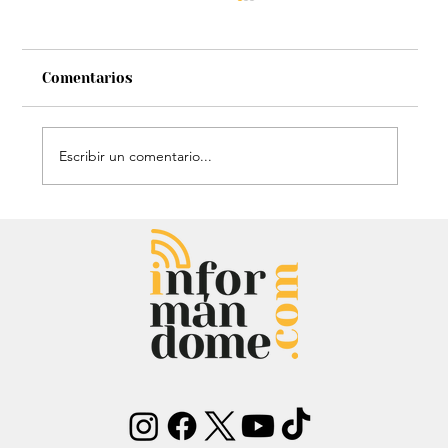
Comentarios
Escribir un comentario...
Chayanne se animó a trend viral y
dejó mensaje: “Antes de ser tu
papá…”