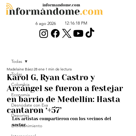
informandome.com
12:16:18 PM
6 ago 2026
Todas
Madelaine Báez
28 ene
1 min de lectura
Todas
Karol G, Ryan Castro y
Colombia
Arcángel se fueron a festejar
Economía
en barrio de Medellín: Hasta
Desnúdate con Eva
cantaron ‘+57’
Deportes
Los artistas compartieron con los vecinos del 
sector.
Entretenimiento