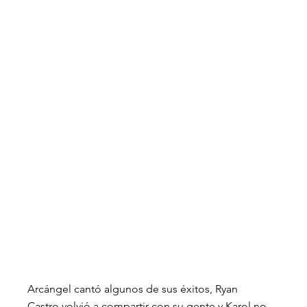
Arcángel cantó algunos de sus éxitos, Ryan 
Castro volvió a compartir con su gente y Karol no 