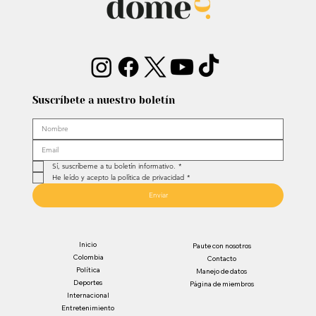
Suscríbete a nuestro boletín
Sí, suscríbeme a tu boletín informativo.
*
He leído y acepto la política de privacidad
*
Enviar
Inicio
Paute con nosotros
Colombia
Contacto
Política
Manejo de datos
Deportes
Página de miembros
Internacional
Entretenimiento