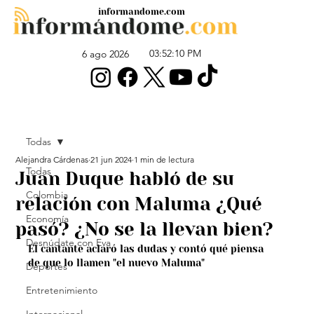
informandome.com
03:52:10 PM
6 ago 2026
Todas
Alejandra Cárdenas
21 jun 2024
1 min de lectura
Todas
Juan Duque habló de su
Colombia
relación con Maluma ¿Qué
Economía
pasó? ¿No se la llevan bien?
Desnúdate con Eva
El cantante aclaró las dudas y contó qué piensa 
de que lo llamen "el nuevo Maluma"
Deportes
Entretenimiento