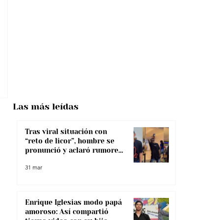
Las más
leídas
Tras viral situación con
“reto de licor”, hombre se
pronunció y aclaró rumores
sobre su salud
31 mar
Enrique Iglesias modo papá
amoroso: Así compartió