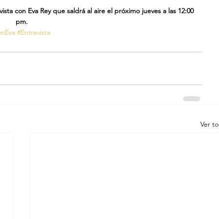
ista con Eva Rey que saldrá al aire el próximo jueves a las 12:00 
pm.
onEva
#Entrevista
Ver t