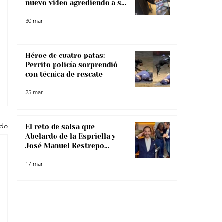
nuevo video agrediendo a su
pareja
30 mar
Héroe de cuatro patas:
Perrito policía sorprendió
con técnica de rescate
25 mar
odo
El reto de salsa que
Abelardo de la Espriella y
José Manuel Restrepo
enfrentaron, ¿lo superaron?
17 mar