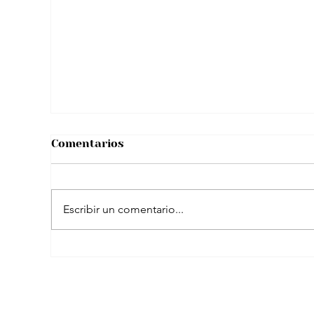
Sara Uribe sobre maternidad y la
custodia de su hijo: “Tenemos una
comunicación respetuosa… Con
muchos límites”
Comentarios
Escribir un comentario...
¿A Sergio Fajardo le costó mucho
convencer a Edna Bonilla para su