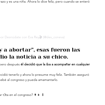
zo y es una niña. Ahora lo dice feliz, pero cuando se enteró 
por Desnúdate con Eva Rey🎬 (@des_coneva)
 a abortar”, esas fueron las 
io la noticia a su chico.
 pero después 
él decidió que la iba a acompañar en cualquier 
ecidió tenerlo y ahora lo presume muy feliz. También aseguró 
 bebé al congreso y pueda amamantarlo.
 t3ta en el congreso? 👩‍👧 🍼 