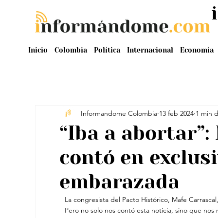
Inicio
Colombia
Política
Internacional
Economía
Informandome Colombia
13 feb 2024
1 min d
“Iba a abortar”:
contó en exclusi
embarazada
La congresista del Pacto Histórico, Mafe Carrascal
Pero no solo nos contó esta noticia, sino que no