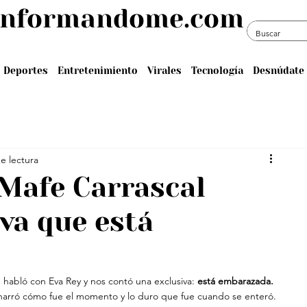
informandome.com
Deportes
Entretenimiento
Virales
Tecnología
Desnúdate 
e lectura
 Mafe Carrascal
va que está
, habló con Eva Rey y nos contó una exclusiva:
 está embarazada.
s narró cómo fue el momento y lo duro que fue cuando se enteró.