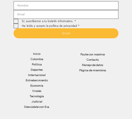
Sí, suscríbeme a tu boletín informativo.
*
He leído y acepto la política de privacidad
*
Enviar
Inicio
Paute con nosotros
Colombia
Contacto
Política
Manejo de datos
Deportes
Página de miembros
Internacional
Entretenimiento
Economía
Virales
Tecnología
Judicial
Desnúdate con Eva