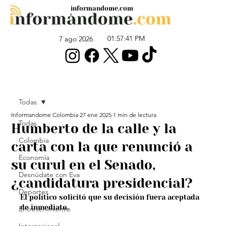
informandome.com
01:57:41 PM
7 ago 2026
Todas
Informandome Colombia
27 ene 2025
1 min de lectura
Todas
Humberto de la calle y la
Colombia
carta con la que renunció a
Economía
su curul en el Senado,
Desnúdate con Eva
¿candidatura presidencial?
Deportes
El político solicitó que su decisión fuera aceptada 
de inmediato.
Entretenimiento