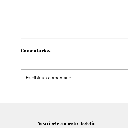
custodia de su hijo: “Tenemos una
comunicación respetuosa… Con
muchos límites”
Comentarios
Escribir un comentario...
¿A Sergio Fajardo le costó mucho
convencer a Edna Bonilla para su
Suscríbete a nuestro boletín
fórmula vicepresidencial?