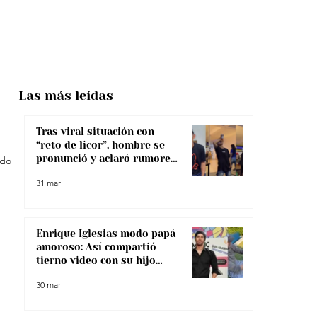
Las más
leídas
Tras viral situación con
“reto de licor”, hombre se
pronunció y aclaró rumores
odo
sobre su salud
31 mar
Enrique Iglesias modo papá
amoroso: Así compartió
tierno video con su hijo
menor
30 mar