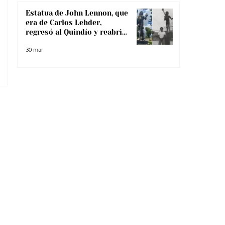
Estatua de John Lennon, que
era de Carlos Lehder,
regresó al Quindío y reabrió
debate sobre memoria y
30 mar
narcotráfico