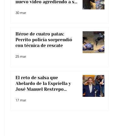
nuevo video agrediendo a su
pareja
30 mar
Héroe de cuatro patas:
Perrito policía sorprendió
con técnica de rescate
25 mar
El reto de salsa que
Abelardo de la Espriella y
José Manuel Restrepo
enfrentaron, ¿lo superaron?
17 mar