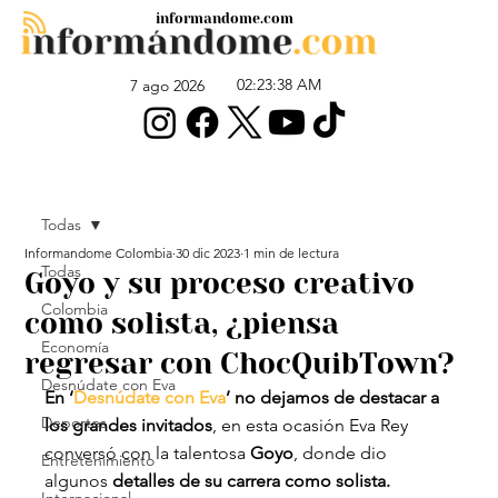
informandome.com
02:23:38 AM
7 ago 2026
Todas
Informandome Colombia
30 dic 2023
1 min de lectura
Todas
Goyo y su proceso creativo
Colombia
como solista, ¿piensa
Economía
regresar con ChocQuibTown?
Desnúdate con Eva
En ‘
Desnúdate con Eva
’ no dejamos de destacar a 
Deportes
los grandes invitados
, en esta ocasión Eva Rey 
conversó con la talentosa 
Goyo
, donde dio 
Entretenimiento
algunos 
detalles de su carrera como solista.