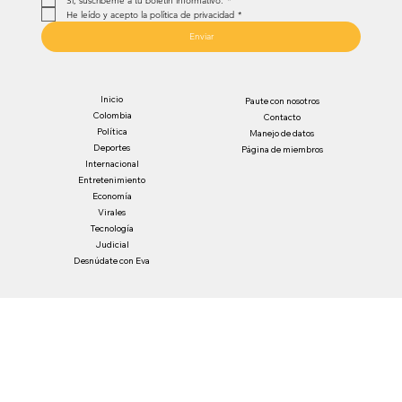
Sí, suscríbeme a tu boletín informativo.
*
He leído y acepto la política de privacidad
*
Enviar
Inicio
Paute con nosotros
Colombia
Contacto
Política
Manejo de datos
Deportes
Página de miembros
Internacional
Entretenimiento
Economía
Virales
Tecnología
Judicial
Desnúdate con Eva