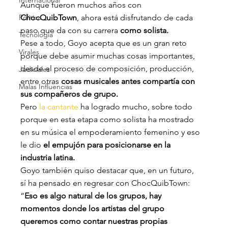
Internacional
Aunque fueron muchos años con 
Política
ChocQuibTown
, ahora está disfrutando de cada 
paso que da con su carrera 
como solista.
Tecnología
Pese a todo, Goyo acepta que es un gran reto 
Virales
porque debe asumir muchas cosas importantes, 
desde el proceso de composición, producción, 
Judiciales
entre otras 
cosas musicales antes compartía con 
Malas Influencias
sus compañeros de grupo.
Pero 
la cantante
 ha logrado mucho, sobre todo 
porque en esta etapa como solista ha mostrado 
en su música el empoderamiento femenino y eso 
le dio 
el empujón para posicionarse en la 
industria latina.
Goyo también quiso destacar que, en un futuro, 
sí ha pensado en regresar con ChocQuibTown: 
“
Eso es algo natural de los grupos, hay 
momentos donde los artistas del grupo 
queremos como contar nuestras propias 