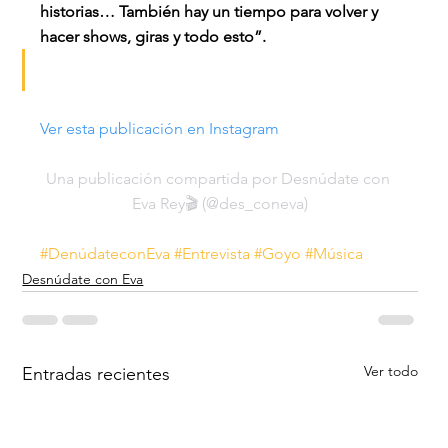
historias… También hay un tiempo para volver y 
hacer shows, giras y todo esto”.
Ver esta publicación en Instagram
Una publicación compartida por Desnúdate con 
Eva Rey🎬 (@des_coneva)
#DenúdateconEva
#Entrevista
#Goyo
#Música
Desnúdate con Eva
Ver todo
Entradas recientes