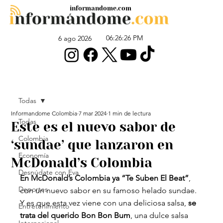
informandome.com
06:26:26 PM
6 ago 2026
Todas
Informandome Colombia
7 mar 2024
1 min de lectura
Todas
Este es el nuevo sabor de
Colombia
‘sundae’ que lanzaron en
Economía
McDonald’s Colombia
Desnúdate con Eva
En McDonald’s Colombia ya “Te Suben El Beat”
, 
Deportes
con un nuevo sabor en su famoso helado sundae.
Y es que esta vez viene con una deliciosa salsa, 
se 
Entretenimiento
trata del querido Bon Bon Bum
, una dulce salsa 