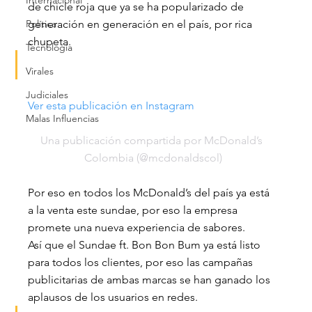
Internacional
de chicle roja que ya se ha popularizado de 
Política
generación en generación en el país, por rica 
chupeta.
Tecnología
Virales
Judiciales
Ver esta publicación en Instagram
Malas Influencias
Una publicación compartida por McDonald’s 
Colombia (@mcdonaldscol)
Por eso en todos los McDonald’s del país ya está 
a la venta este sundae, por eso la empresa 
promete una nueva experiencia de sabores.
Así que el Sundae ft. Bon Bon Bum ya está listo 
para todos los clientes, por eso las campañas 
publicitarias de ambas marcas se han ganado los 
aplausos de los usuarios en redes.