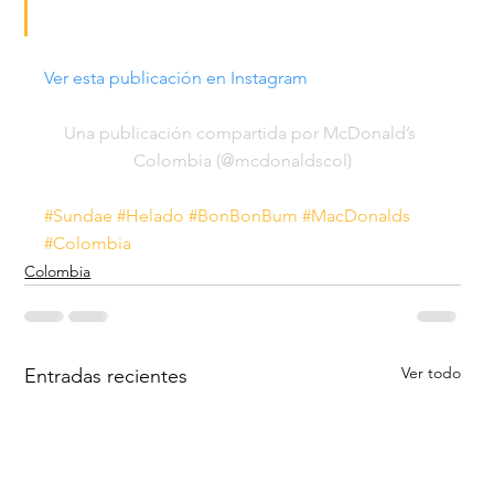
Ver esta publicación en Instagram
Una publicación compartida por McDonald’s 
Colombia (@mcdonaldscol)
#Sundae
#Helado
#BonBonBum
#MacDonalds
#Colombia
Colombia
Ver todo
Entradas recientes